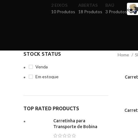
2 EIXOS
ABERTAS
BAÚ
10 Produtos
18 Produtos
3 Produtos
STOCK STATUS
Home
S
Venda
Em estoque
Carret
TOP RATED PRODUCTS
Carret
Carretinha para
Transporte de Bobina