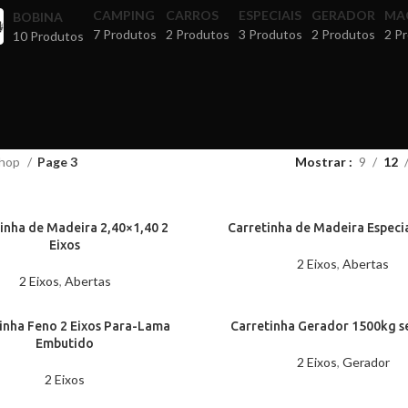
CAMPING
CARROS
ESPECIAIS
GERADOR
MA
BOBINA
7 Produtos
2 Produtos
3 Produtos
2 Produtos
2 P
10 Produtos
hop
Page 3
Mostrar
9
12
inha de Madeira 2,40×1,40 2
Carretinha de Madeira Especia
Eixos
2 Eixos
,
Abertas
2 Eixos
,
Abertas
inha Feno 2 Eixos Para-Lama
Carretinha Gerador 1500kg s
Embutido
2 Eixos
,
Gerador
2 Eixos