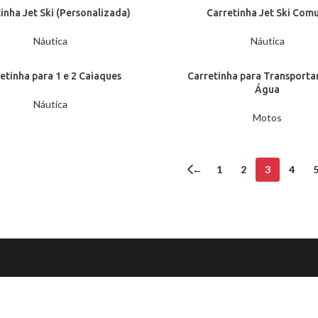
inha Jet Ski (Personalizada)
Carretinha Jet Ski Com
Náutica
Náutica
etinha para 1 e 2 Caiaques
Carretinha para Transporta
Água
Náutica
Motos
←
1
2
3
4
 7 Dicas Essenciais