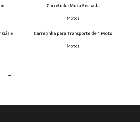
um
Carretinha Moto Fechada
Motos
r Gás e
Carretinha para Transporte de 1 Moto
Motos
5
→