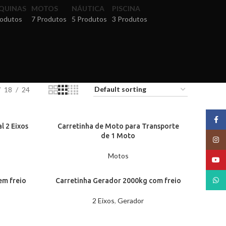
QUINAS
MOTOS
NÁUTICA
PISCINA
rodutos
7 Produtos
5 Produtos
3 Produtos
18
24
Face
l 2 Eixos
Carretinha de Moto para Transporte
de 1 Moto
Insta
Motos
YouT
What
em freio
Carretinha Gerador 2000kg com freio
2 Eixos
,
Gerador