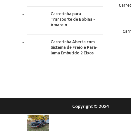
Carret
Carretinha para
Transporte de Bobina -
Amarelo
Carr
Carretinha Aberta com
Sistema de Freio e Para-
lama Embutido 2 Eixos
RECENT POSTS
Copyright © 2024​
Como Transportar JetSki com Carretinha:
14 de abril de 2025
Sem Comentários