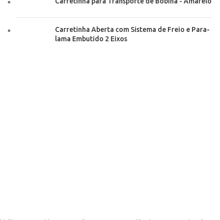
Carretinha para Transporte de Bobina - Amarelo
Carretinha Aberta com Sistema de Freio e Para-
lama Embutido 2 Eixos
Copyright © 2024​
RECENT POSTS
Como Transportar JetSki com Carretinha: 7 Dicas
Essenciais
14 de abril de 2025
Sem Comentários
Dúvidas Frequentes sobre o Uso de Reboques
9 de abril de 2025
Sem Comentários