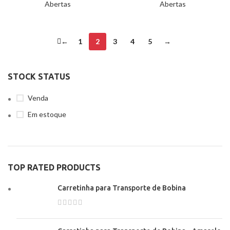
Abertas
Abertas
←
1
2
3
4
5
→
STOCK STATUS
Venda
Em estoque
TOP RATED PRODUCTS
Carretinha para Transporte de Bobina