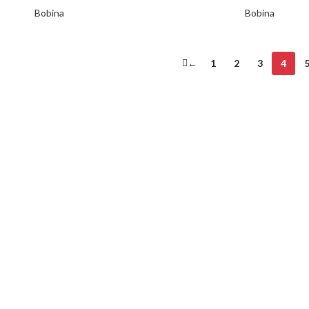
Bobina
Bobina
←
1
2
3
4
Copyright © 2024​
 Dicas Essenciais
ues