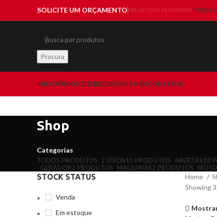
SOLICITE UM ORÇAMENTO
FALAR COM VENDEDOR
TODOS O
Procura
INICIO
PRODUTOS
BLOG
SOBRE NÓS
CONTATOS
Shop
Categorias
TODOS
PRODUTOS
2 EIXOS
10 PRODUTOS
ABERTAS
18 
GERADOR
2 PRODUTOS
MAQUINAS
2 PRODUTOS
MOTO
STOCK STATUS
Home
S
Showing 37
Venda
Mostrar
Em estoque