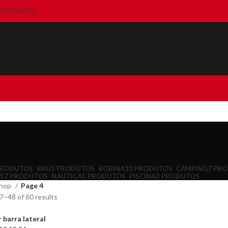
S PRODUTOS
PRODUTOS
BAÚ
3 PRODUTOS
BOBINA
10 PRODUTOS
CAMPING
7 PR
S
7 PRODUTOS
NÁUTICA
5 PRODUTOS
PISCINA
3 PRODUTOS
hop
Page 4
–48 of 60 results
 barra lateral