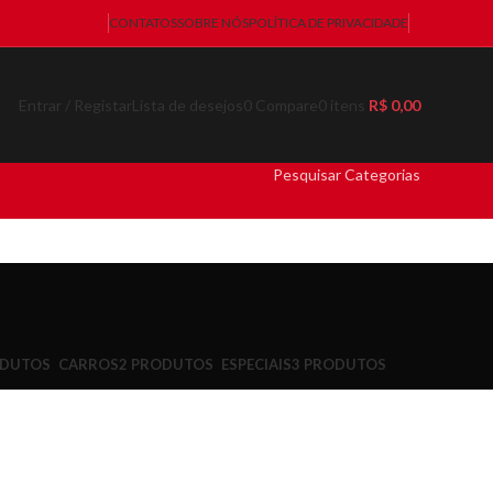
CONTATOS
SOBRE NÓS
POLÍTICA DE PRIVACIDADE
Entrar / Registar
Lista de desejos
0
Compare
0
itens
R$
0,00
Pesquisar Categorias
ODUTOS
CARROS
2 PRODUTOS
ESPECIAIS
3 PRODUTOS