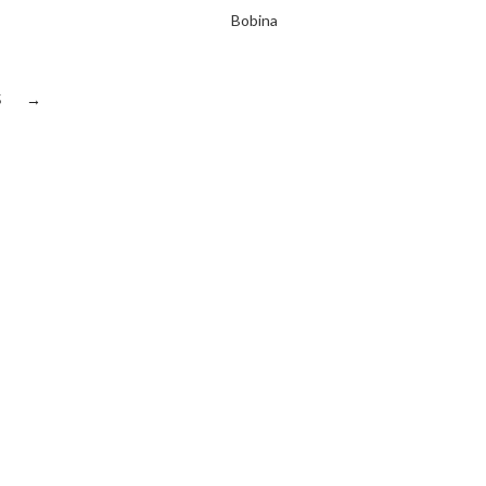
Bobina
5
→