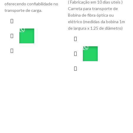
( Fabricação em 10 dias uteis )
oferecendo confiabilidade no
Carreta para transporte de
transporte de carga.
Bobina de fibra óptica ou
elétrico (medidas da bobina 1m
de largura x 1.25 de diâmetro)
Copyright © 2024​
RECENT POSTS
Como Transportar JetSki com Carretinha: 7 Dicas
Essenciais