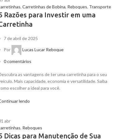
carretinhas
,
Carretinhas de Bobina
,
Reboques
,
Transporte
5 Razões para Investir em uma
Carretinha
7 de abril de 2025
Por
Lucas Lucar Reboque
0
comentários
Descubra as vantagens de ter uma carretinha para o seu
veículo. Mais capacidade, economia e versatilidade. Saiba
como escolher a ideal para você.
Continuar lendo
01
abr
carretinhas
,
Reboques
5 Dicas para Manutenção de Sua