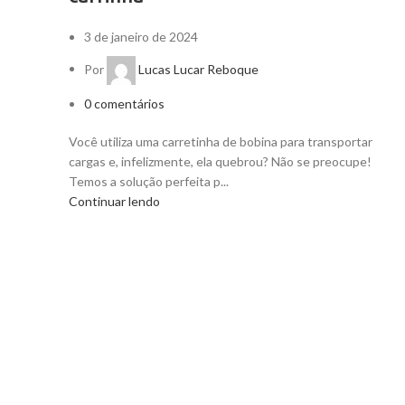
3 de janeiro de 2024
Por
Lucas Lucar Reboque
0
comentários
Você utiliza uma carretinha de bobina para transportar
cargas e, infelizmente, ela quebrou? Não se preocupe!
Temos a solução perfeita p...
Continuar lendo
RECENT POSTS
Como Transportar JetSki com Carretinha: 7
14 de abril de 2025
Sem Comentários