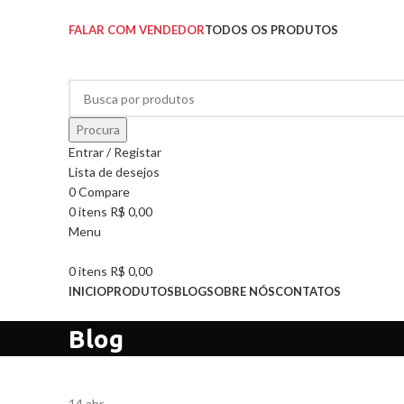
SOLICITE UM ORÇAMENTO
FALAR COM VENDEDOR
TODOS OS PRODUTOS
Procura
Entrar / Registar
Lista de desejos
0
Compare
0
itens
R$
0,00
Menu
0
itens
R$
0,00
INICIO
PRODUTOS
BLOG
SOBRE NÓS
CONTATOS
Pesquisar Categorias
Blog
14
abr