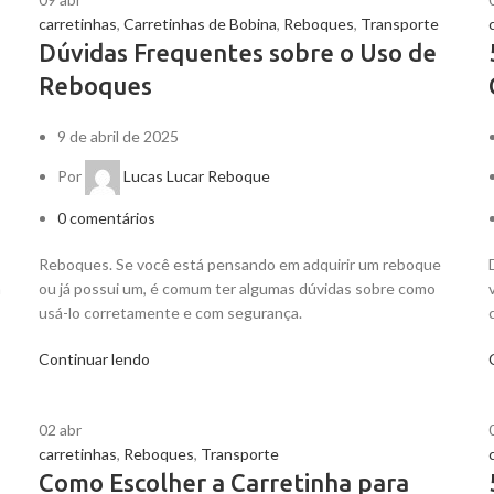
carretinhas
,
Carretinhas de Bobina
,
Reboques
,
Transporte
Dúvidas Frequentes sobre o Uso de
Reboques
9 de abril de 2025
Por
Lucas Lucar Reboque
0
comentários
Reboques. Se você está pensando em adquirir um reboque
a
ou já possui um, é comum ter algumas dúvidas sobre como
usá-lo corretamente e com segurança.
Continuar lendo
02
abr
carretinhas
,
Reboques
,
Transporte
Como Escolher a Carretinha para