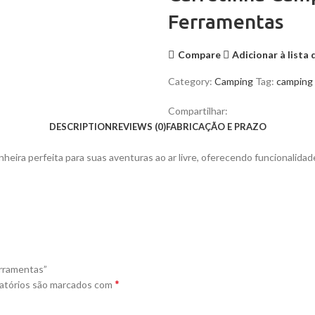
Ferramentas
Compare
Adicionar à lista
Category:
Camping
Tag:
camping
Compartilhar:
DESCRIPTION
REVIEWS (0)
FABRICAÇÃO E PRAZO
ira perfeita para suas aventuras ao ar livre, oferecendo funcionalidade
erramentas”
*
atórios são marcados com