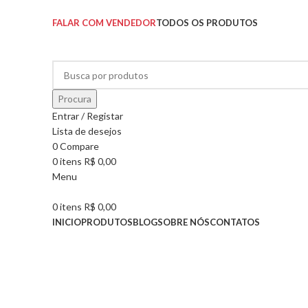
SOLICITE UM ORÇAMENTO
FALAR COM VENDEDOR
TODOS OS PRODUTOS
Procura
Entrar / Registar
Lista de desejos
0
Compare
0
itens
R$
0,00
Menu
0
itens
R$
0,00
INICIO
PRODUTOS
BLOG
SOBRE NÓS
CONTATOS
Pesquisar Categorias
Clique para ampliar