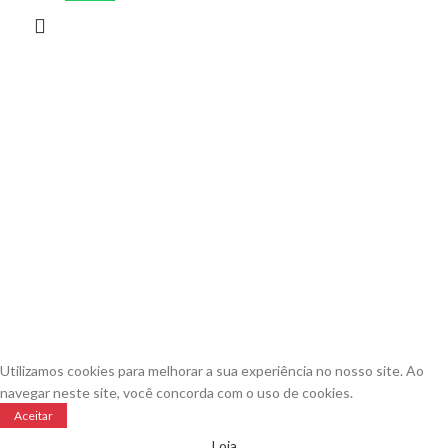
Copyright © 2024​
RECENT POSTS
Como Transportar JetSki com Carretinha: 7 Dicas
Essenciais
14 de abril de 2025
Sem Comentários
Dúvidas Frequentes sobre o Uso de Reboques
9 de abril de 2025
Sem Comentários
Utilizamos cookies para melhorar a sua experiência no nosso site. Ao
navegar neste site, você concorda com o uso de cookies.
Aceitar
Loja