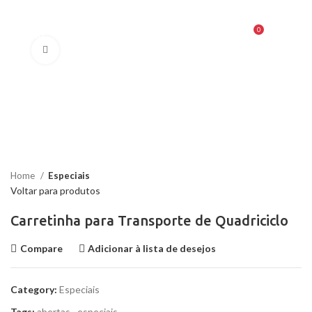
0
MENU
R$
0,00
Clique para ampliar
Home
Especiais
Voltar para produtos
Carretinha para Transporte de Quadriciclo
Compare
Adicionar à lista de desejos
Category:
Especiais
Tags:
abertas
,
especiais