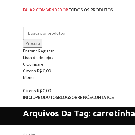
SOLICITE UM ORÇAMENTO
FALAR COM VENDEDOR
TODOS OS PRODUTOS
Procura
Entrar / Registar
Lista de desejos
0
Compare
0
itens
R$
0,00
Menu
0
itens
R$
0,00
INICIO
PRODUTOS
BLOG
SOBRE NÓS
CONTATOS
Pesquisar Categorias
Arquivos Da Tag: carretinh
14
abr