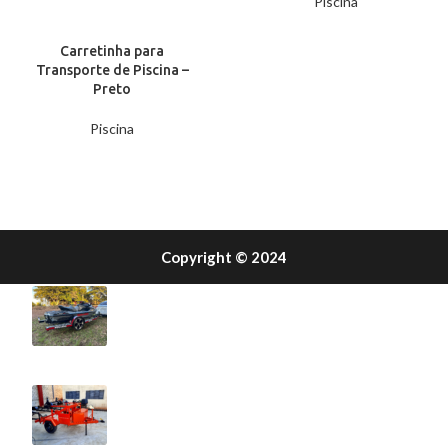
Piscina
Carretinha para
Transporte de Piscina –
Preto
Piscina
RECENT POSTS
Copyright © 2024​
Como Transportar JetSki com Carretinha: 7
Dicas Essenciais
14 de abril de 2025
Sem Comentários
Dúvidas Frequentes sobre o Uso de Reboques
9 de abril de 2025
Sem Comentários