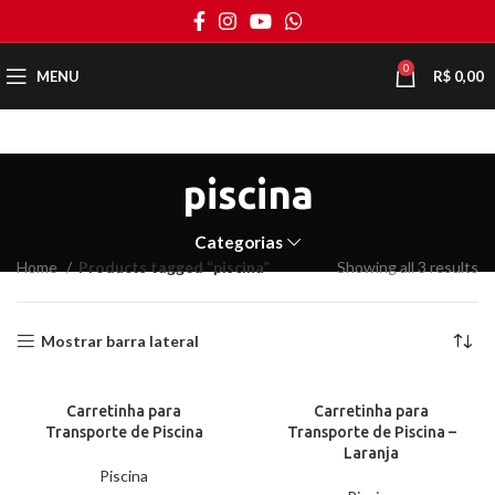
0
MENU
R$
0,00
piscina
Categorias
Home
Products tagged “piscina”
Showing all 3 results
Mostrar barra lateral
Carretinha para
Carretinha para
Transporte de Piscina
Transporte de Piscina –
Laranja
Piscina