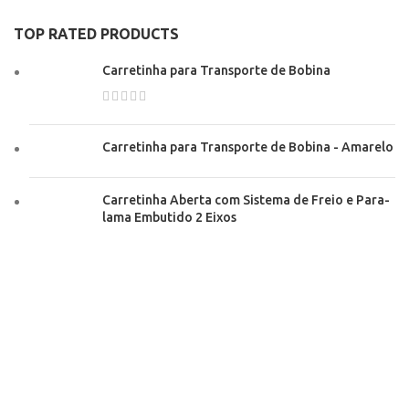
TOP RATED PRODUCTS
Carretinha para Transporte de Bobina
Carretinha para Transporte de Bobina - Amarelo
Carretinha Aberta com Sistema de Freio e Para-
lama Embutido 2 Eixos
Copyright © 2024​
RECENT POSTS
Como Transportar JetSki com Carretinha: 7 Dicas