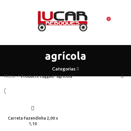
0
MENU
R$
0,00
agrícola
Categorias
Home
Products tagged “agrícola”
Carreta Fazendinha 2,00 x
1,10